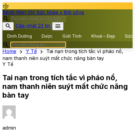
spa
Bệnh Viện VN
Sức khỏe • Đời sống
search
search
menu
Cập nhật 23 tin
Dinh Dưỡng
Dược
Giới Tính
Khoẻ – Đẹp
Sức 
search
chevron_right
chevron_right
Home
Y Tế
Tai nạn trong tích tắc vì pháo nổ,
nam thanh niên suýt mất chức năng bàn tay
Y Tế
Tai nạn trong tích tắc vì pháo nổ,
nam thanh niên suýt mất chức năng
bàn tay
admin