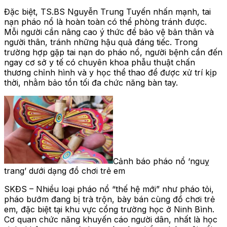
Đặc biệt, TS.BS Nguyễn Trung Tuyến nhấn mạnh, tai
nạn pháo nổ là hoàn toàn có thể phòng tránh được.
Mỗi người cần nâng cao ý thức để bảo vệ bản thân và
người thân, tránh những hậu quả đáng tiếc. Trong
trường hợp gặp tai nạn do pháo nổ, người bệnh cần đến
ngay cơ sở y tế có chuyên khoa phẫu thuật chấn
thương chỉnh hình và y học thể thao để được xử trí kịp
thời, nhằm bảo tồn tối đa chức năng bàn tay.
Cảnh báo pháo nổ ‘nguỵ
trang’ dưới dạng đồ chơi trẻ em
SKĐS – Nhiều loại pháo nổ “thế hệ mới” như pháo tỏi,
pháo bướm đang bị trà trộn, bày bán cùng đồ chơi trẻ
em, đặc biệt tại khu vực cổng trường học ở Ninh Bình.
Cơ quan chức năng khuyến cáo người dân, nhất là học