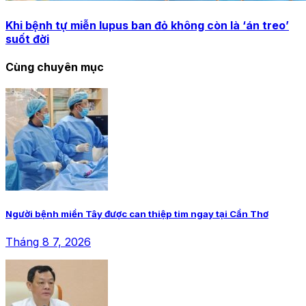
Khi bệnh tự miễn lupus ban đỏ không còn là ‘án treo’
suốt đời
Cùng chuyên mục
Người bệnh miền Tây được can thiệp tim ngay tại Cần Thơ
Tháng 8 7, 2026