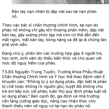
Bàn tay nạn nhân bị dập nát sau tai nạn pháo
nổ.
Theo các bác sĩ chấn thương chỉnh hình, tai nạn do
pháo nổ không chỉ gây tổn thương phần mềm, dập nát
bàn tay, gãy xương phức tạp mà còn có thể dẫn đến
mất ngón, mất bàn tay, bỏng nặng và để lại di chứng tàn
phế vĩnh viễn.
Đáng chú ý, phần lớn các trường hợp gặp ở người trẻ,
học sinh, sinh viên do thiếu kiến thức và chủ quan với
mức độ nguy hiểm của pháo.
TS.BS Nguyễn Trung Tuyến, Trưởng khoa Phẫu thuật
Chấn thương Chỉnh hình và Y học thể thao Bệnh viện E
khuyến cáo: “Không tự ý sử dụng pháo, đặc biệt là pháo
tự chế hoặc không rõ nguồn gốc; tuyệt đối không cho
trẻ em tiếp xúc với pháo; tuân thủ quy định pháp luật về
sử dụng pháo.” Bên cạnh đó, gia đình và nhà trường
cần tăng cường giáo dục, nâng cao nhận thức cho
thanh thiếu niên về nguy cơ tai nạn do pháo nổ.