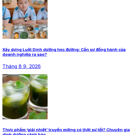
Xây dựng Luật Dinh dưỡng học đường: Cần sự đồng hành của
doanh nghiệp ra sao?
Tháng 8 9, 2026
Thực phẩm ‘giải nhiệt’ truyền miệng có thật sự tốt? Chuyên gia
dinh dưỡng cảnh báo