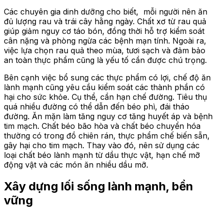
Các chuyên gia dinh dưỡng cho biết, mỗi người nên ăn
đủ lượng rau và trái cây hằng ngày. Chất xơ từ rau quả
giúp giảm nguy cơ táo bón, đồng thời hỗ trợ kiểm soát
cân nặng và phòng ngừa các bệnh mạn tính. Ngoài ra,
việc lựa chọn rau quả theo mùa, tươi sạch và đảm bảo
an toàn thực phẩm cũng là yếu tố cần được chú trọng.
Bên cạnh việc bổ sung các thực phẩm có lợi, chế độ ăn
lành mạnh cũng yêu cầu kiểm soát các thành phần có
hại cho sức khỏe. Cụ thể, cần hạn chế đường. Tiêu thụ
quá nhiều đường có thể dẫn đến béo phì, đái tháo
đường. Ăn mặn làm tăng nguy cơ tăng huyết áp và bệnh
tim mạch. Chất béo bão hòa và chất béo chuyển hóa
thường có trong đồ chiên rán, thực phẩm chế biến sẵn,
gây hại cho tim mạch. Thay vào đó, nên sử dụng các
loại chất béo lành mạnh từ dầu thực vật, hạn chế mỡ
động vật và các món ăn nhiều dầu mỡ.
Xây dựng lối sống lành mạnh, bền
vững