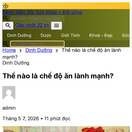
spa
Bệnh Viện VN
Sức khỏe • Đời sống
search
search
menu
Cập nhật 22 tin
Dinh Dưỡng
Dược
Giới Tính
Khoẻ – Đẹp
Sức 
search
chevron_right
chevron_right
Home
Dinh Dưỡng
Thế nào là chế độ ăn lành
mạnh?
Dinh Dưỡng
Thế nào là chế độ ăn lành mạnh?
admin
Tháng 5 7, 2026 • 11 phút đọc