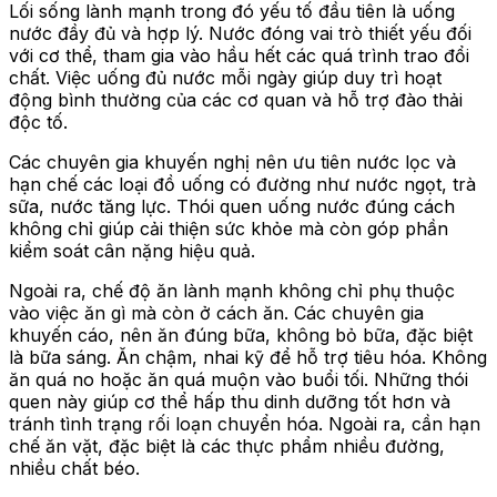
Lối sống lành mạnh trong đó yếu tố đầu tiên là uống
nước đầy đủ và hợp lý. Nước đóng vai trò thiết yếu đối
với cơ thể, tham gia vào hầu hết các quá trình trao đổi
chất. Việc uống đủ nước mỗi ngày giúp duy trì hoạt
động bình thường của các cơ quan và hỗ trợ đào thải
độc tố.
Các chuyên gia khuyến nghị nên ưu tiên nước lọc và
hạn chế các loại đồ uống có đường như nước ngọt, trà
sữa, nước tăng lực. Thói quen uống nước đúng cách
không chỉ giúp cải thiện sức khỏe mà còn góp phần
kiểm soát cân nặng hiệu quả.
Ngoài ra, chế độ ăn lành mạnh không chỉ phụ thuộc
vào việc ăn gì mà còn ở cách ăn. Các chuyên gia
khuyến cáo, nên ăn đúng bữa, không bỏ bữa, đặc biệt
là bữa sáng. Ăn chậm, nhai kỹ để hỗ trợ tiêu hóa. Không
ăn quá no hoặc ăn quá muộn vào buổi tối. Những thói
quen này giúp cơ thể hấp thu dinh dưỡng tốt hơn và
tránh tình trạng rối loạn chuyển hóa. Ngoài ra, cần hạn
chế ăn vặt, đặc biệt là các thực phẩm nhiều đường,
nhiều chất béo.