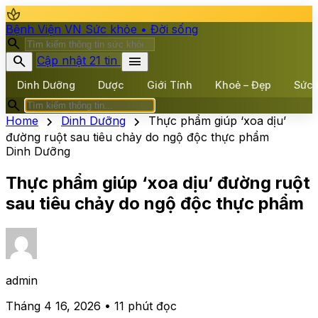
spa
Bệnh Viện VN
Sức khỏe • Đời sống
search
search
menu
Cập nhật 21 tin
Dinh Dưỡng
Dược
Giới Tính
Khoẻ – Đẹp
Sức 
search
chevron_right
chevron_right
Home
Dinh Dưỡng
Thực phẩm giúp ‘xoa dịu’
đường ruột sau tiêu chảy do ngộ độc thực phẩm
Dinh Dưỡng
Thực phẩm giúp ‘xoa dịu’ đường ruột
sau tiêu chảy do ngộ độc thực phẩm
admin
Tháng 4 16, 2026 • 11 phút đọc