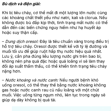
Bù dịch và điện giải:
Khi bị tiêu chảy, cơ thể mất đi một lượng lớn nước cùng
các khoáng chất thiết yếu như natri, kali và clorua. Nếu
không được bù đắp kịp thời, tình trạng mất nước có thể
dẫn đến các biến chứng nguy hiểm như hạ huyết áp
hoặc suy thận cấp.
–
Dung dịch oresol:
Đây là tiêu chuẩn vàng trong điều trị
hỗ trợ tiêu chảy. Oresol được thiết kế với tỷ lệ đường và
muối tối ưu để giúp ruột hấp thụ nước hiệu quả nhất.
Lưu ý, cần pha đúng liều lượng nước ghi trên bao bì,
không nên pha quá đặc hoặc quá loãng vì sẽ làm thay
đổi áp suất thẩm thấu, có thể khiến tình trạng tiêu chảy
nặng hơn.
–
Nước khoáng và nước canh:
Nếu người bệnh khó
uống oresol, có thể thay thế bằng nước khoáng không
gas hoặc nước canh rau củ nấu loãng với một chút
muối. Việc uống từng ngụm nhỏ, liên tục trong ngày sẽ
giúp dạ dày không bị quá tải.