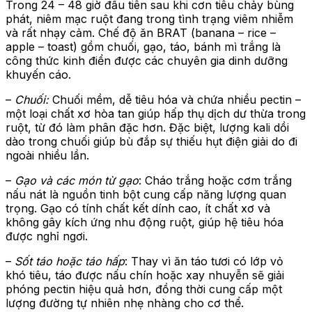
Trong 24 – 48 giờ đầu tiên sau khi cơn tiêu chảy bùng
phát, niêm mạc ruột đang trong tình trạng viêm nhiễm
và rất nhạy cảm. Chế độ ăn BRAT (banana – rice –
apple – toast) gồm chuối, gạo, táo, bánh mì trắng là
công thức kinh điển được các chuyên gia dinh dưỡng
khuyến cáo.
–
Chuối:
Chuối mềm, dễ tiêu hóa và chứa nhiều pectin –
một loại chất xơ hòa tan giúp hấp thụ dịch dư thừa trong
ruột, từ đó làm phân đặc hơn. Đặc biệt, lượng kali dồi
dào trong chuối giúp bù đắp sự thiếu hụt điện giải do đi
ngoài nhiều lần.
–
Gạo và các món từ gạo
: Cháo trắng hoặc cơm trắng
nấu nát là nguồn tinh bột cung cấp năng lượng quan
trọng. Gạo có tính chất kết dính cao, ít chất xơ và
không gây kích ứng nhu động ruột, giúp hệ tiêu hóa
được nghỉ ngơi.
–
Sốt táo hoặc táo hấp
: Thay vì ăn táo tươi có lớp vỏ
khó tiêu, táo được nấu chín hoặc xay nhuyễn sẽ giải
phóng pectin hiệu quả hơn, đồng thời cung cấp một
lượng đường tự nhiên nhẹ nhàng cho cơ thể.