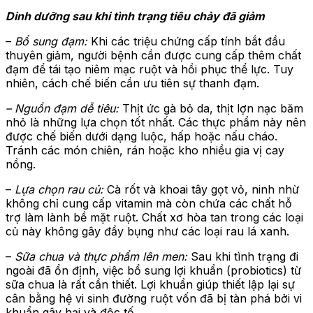
Dinh dưỡng sau khi tình trạng tiêu chảy đã giảm
–
Bổ sung đạm:
Khi các triệu chứng cấp tính bắt đầu
thuyên giảm, người bệnh cần được cung cấp thêm chất
đạm để tái tạo niêm mạc ruột và hồi phục thể lực. Tuy
nhiên, cách chế biến cần ưu tiên sự thanh đạm.
– Nguồn đạm dễ tiêu:
Thịt ức gà bỏ da, thịt lợn nạc băm
nhỏ là những lựa chọn tốt nhất. Các thực phẩm này nên
được chế biến dưới dạng luộc, hấp hoặc nấu cháo.
Tránh các món chiên, rán hoặc kho nhiều gia vị cay
nồng.
–
Lựa chọn rau củ:
Cà rốt và khoai tây gọt vỏ, ninh nhừ
không chỉ cung cấp vitamin mà còn chứa các chất hỗ
trợ làm lành bề mặt ruột. Chất xơ hòa tan trong các loại
củ này không gây đầy bụng như các loại rau lá xanh.
–
Sữa chua và thực phẩm lên men:
Sau khi tình trạng đi
ngoài đã ổn định, việc bổ sung lợi khuẩn (probiotics) từ
sữa chua là rất cần thiết. Lợi khuẩn giúp thiết lập lại sự
cân bằng hệ vi sinh đường ruột vốn đã bị tàn phá bởi vi
khuẩn gây hại và độc tố.