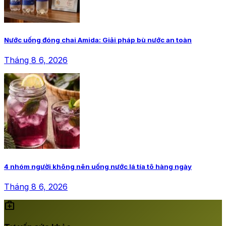
Nước uống đóng chai Amida: Giải pháp bù nước an toàn
Tháng 8 6, 2026
4 nhóm người không nên uống nước lá tía tô hàng ngày
Tháng 8 6, 2026
medical_services