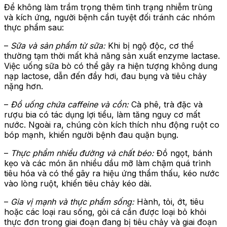
Để không làm trầm trọng thêm tình trạng nhiễm trùng
và kích ứng, người bệnh cần tuyệt đối tránh các nhóm
thực phẩm sau:
–
Sữa và sản phẩm từ sữa:
Khi bị ngộ độc, cơ thể
thường tạm thời mất khả năng sản xuất enzyme lactase.
Việc uống sữa bò có thể gây ra hiện tượng không dung
nạp lactose, dẫn đến đầy hơi, đau bụng và tiêu chảy
nặng hơn.
–
Đồ uống chứa caffeine và cồn:
Cà phê, trà đặc và
rượu bia có tác dụng lợi tiểu, làm tăng nguy cơ mất
nước. Ngoài ra, chúng còn kích thích nhu động ruột co
bóp mạnh, khiến người bệnh đau quặn bụng.
–
Thực phẩm nhiều đường và chất béo:
Đồ ngọt, bánh
kẹo và các món ăn nhiều dầu mỡ làm chậm quá trình
tiêu hóa và có thể gây ra hiệu ứng thẩm thấu, kéo nước
vào lòng ruột, khiến tiêu chảy kéo dài.
–
Gia vị mạnh và thực phẩm sống:
Hành, tỏi, ớt, tiêu
hoặc các loại rau sống, gỏi cá cần được loại bỏ khỏi
thực đơn trong giai đoạn đang bị tiêu chảy và giai đoạn