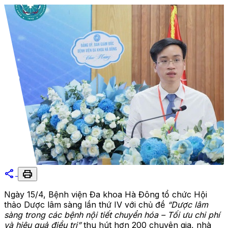
share
print
Ngày 15/4, Bệnh viện Đa khoa Hà Đông tổ chức Hội
thảo Dược lâm sàng lần thứ IV với chủ đề
“Dược lâm
sàng trong các bệnh nội tiết chuyển hóa – Tối ưu chi phí
và hiệu quả điều trị”
thu hút hơn 200 chuyên gia, nhà