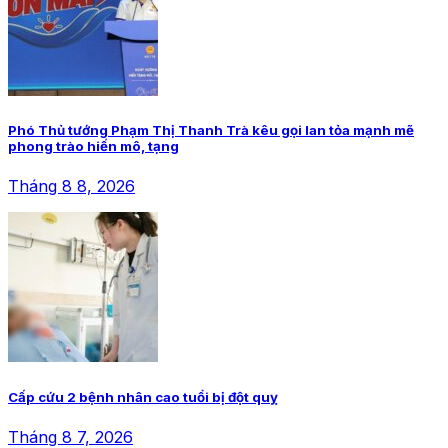
Phó Thủ tướng Phạm Thị Thanh Trà kêu gọi lan tỏa mạnh mẽ
phong trào hiến mô, tạng
Tháng 8 8, 2026
Cấp cứu 2 bệnh nhân cao tuổi bị đột quỵ
Tháng 8 7, 2026