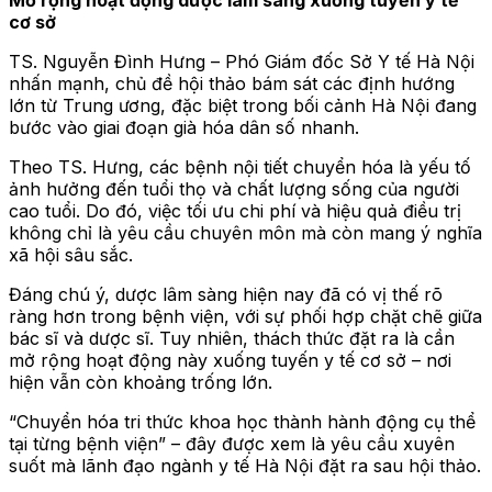
cơ sở
TS. Nguyễn Đình Hưng – Phó Giám đốc Sở Y tế Hà Nội
nhấn mạnh, chủ đề hội thảo bám sát các định hướng
lớn từ Trung ương, đặc biệt trong bối cảnh Hà Nội đang
bước vào giai đoạn già hóa dân số nhanh.
Theo TS. Hưng, các bệnh nội tiết chuyển hóa là yếu tố
ảnh hưởng đến tuổi thọ và chất lượng sống của người
cao tuổi. Do đó, việc tối ưu chi phí và hiệu quả điều trị
không chỉ là yêu cầu chuyên môn mà còn mang ý nghĩa
xã hội sâu sắc.
Đáng chú ý, dược lâm sàng hiện nay đã có vị thế rõ
ràng hơn trong bệnh viện, với sự phối hợp chặt chẽ giữa
bác sĩ và dược sĩ. Tuy nhiên, thách thức đặt ra là cần
mở rộng hoạt động này xuống tuyến y tế cơ sở – nơi
hiện vẫn còn khoảng trống lớn.
“Chuyển hóa tri thức khoa học thành hành động cụ thể
tại từng bệnh viện” – đây được xem là yêu cầu xuyên
suốt mà lãnh đạo ngành y tế Hà Nội đặt ra sau hội thảo.