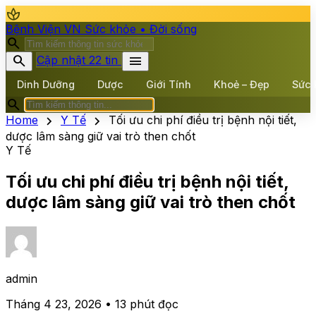
spa
Bệnh Viện VN
Sức khỏe • Đời sống
search
search
menu
Cập nhật 22 tin
Dinh Dưỡng
Dược
Giới Tính
Khoẻ – Đẹp
Sức 
search
chevron_right
chevron_right
Home
Y Tế
Tối ưu chi phí điều trị bệnh nội tiết,
dược lâm sàng giữ vai trò then chốt
Y Tế
Tối ưu chi phí điều trị bệnh nội tiết,
dược lâm sàng giữ vai trò then chốt
admin
Tháng 4 23, 2026 • 13 phút đọc