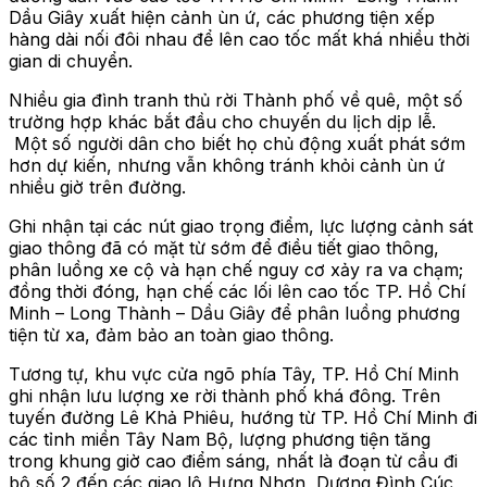
Dầu Giây xuất hiện cảnh ùn ứ, các phương tiện xếp
hàng dài nối đôi nhau để lên cao tốc mất khá nhiều thời
gian di chuyển.
Nhiều gia đình tranh thủ rời Thành phố về quê, một số
trường hợp khác bắt đầu cho chuyến du lịch dịp lễ.
Một số người dân cho biết họ chủ động xuất phát sớm
hơn dự kiến, nhưng vẫn không tránh khỏi cảnh ùn ứ
nhiều giờ trên đường.
Ghi nhận tại các nút giao trọng điểm, lực lượng cảnh sát
giao thông đã có mặt từ sớm để điều tiết giao thông,
phân luồng xe cộ và hạn chế nguy cơ xảy ra va chạm;
đồng thời đóng, hạn chế các lối lên cao tốc TP. Hồ Chí
Minh – Long Thành – Dầu Giây để phân luồng phương
tiện từ xa, đảm bảo an toàn giao thông.
Tương tự, khu vực cửa ngõ phía Tây, TP. Hồ Chí Minh
ghi nhận lưu lượng xe rời thành phố khá đông. Trên
tuyến đường Lê Khả Phiêu, hướng từ TP. Hồ Chí Minh đi
các tỉnh miền Tây Nam Bộ, lượng phương tiện tăng
trong khung giờ cao điểm sáng, nhất là đoạn từ cầu đi
bộ số 2 đến các giao lộ Hưng Nhơn, Dương Đình Cúc,