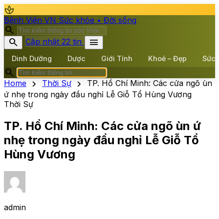
spa
Bệnh Viện VN
Sức khỏe • Đời sống
search
search
menu
Cập nhật 22 tin
Dinh Dưỡng
Dược
Giới Tính
Khoẻ – Đẹp
Sức 
search
chevron_right
chevron_right
Home
Thời Sự
TP. Hồ Chí Minh: Các cửa ngõ ùn
ứ nhẹ trong ngày đầu nghỉ Lễ Giỗ Tổ Hùng Vương
Thời Sự
TP. Hồ Chí Minh: Các cửa ngõ ùn ứ
nhẹ trong ngày đầu nghỉ Lễ Giỗ Tổ
Hùng Vương
admin