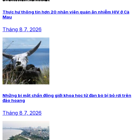
Thực hư thông tin hơn 20 nhân viên quán ăn nhiễm HIV ở Cà
Mau
Tháng 8 7, 2026
Những bí mật chấn động giới khoa học từ đàn bò bị bỏ rơi trên
đảo hoang
Tháng 8 7, 2026