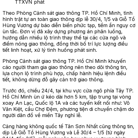
TTXVN phát
Theo Phòng Cảnh sát giao thông TP. Hồ Chí Minh, tình
hình trật tự an toàn giao thông dịp lễ 30/4, 1/5 và Giỗ Tổ
Hùng Vương dự báo diễn biến phức tạp, tiềm ẩn nguy cơ
ùn tắc. Đơn vị đã xây dựng phương án phân luồng,
hướng dẫn nhiều lộ trình thay thế tại các cửa ngõ và
điểm nóng giao thông, đồng thời bố trí lực lượng điều
tiết linh hoạt, xử lý tình huống phát sinh.
Phòng Cảnh sát giao thông TP. Hồ Chí Minh khuyến
cáo người tham gia giao thông nên theo dõi thông tin,
lựa chọn lộ trình phù hợp, chấp hành hiệu lệnh điều
tiết, không dừng đỗ gây cản trở giao thông.
Trước đó, chiều 24/4, tại khu vực cửa ngõ phía Tây TP.
Hồ Chí Minh ùn ứ kéo dài hơn 5 km, tập trung tại vòng
xoay An Lạc, Quốc lộ 1A và các tuyến kết nối như: Võ
Văn Kiệt, cầu Chợ Đệm, phương tiện di chuyển chậm do
người dân đổ về miền Tây nghỉ lễ.
Cảng hàng không quốc tế Tân Sơn Nhất cũng thông tin,
dịp Lễ Giỗ Tổ Hùng Vương và Lễ 30/4 – 1/5 (từ ngày