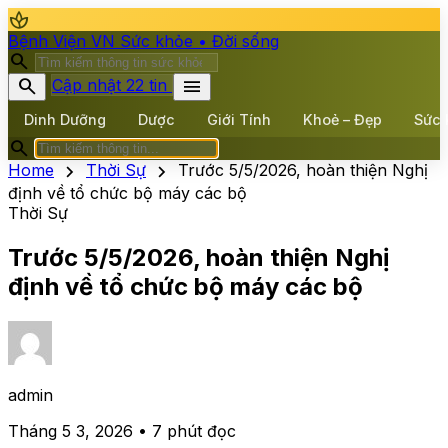
spa
Bệnh Viện VN
Sức khỏe • Đời sống
search
search
menu
Cập nhật 22 tin
Dinh Dưỡng
Dược
Giới Tính
Khoẻ – Đẹp
Sức 
search
chevron_right
chevron_right
Home
Thời Sự
Trước 5/5/2026, hoàn thiện Nghị
định về tổ chức bộ máy các bộ
Thời Sự
Trước 5/5/2026, hoàn thiện Nghị
định về tổ chức bộ máy các bộ
admin
Tháng 5 3, 2026 • 7 phút đọc