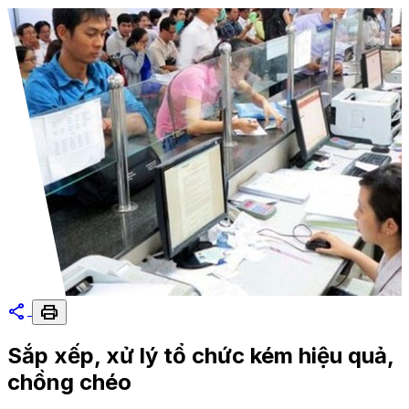
share
print
Sắp xếp, xử lý tổ chức kém hiệu quả,
chồng chéo