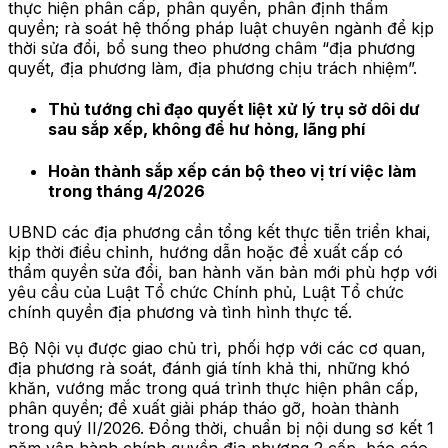
thực hiện phân cấp, phân quyền, phân định thẩm
quyền; rà soát hệ thống pháp luật chuyên ngành để kịp
thời sửa đổi, bổ sung theo phương châm “địa phương
quyết, địa phương làm, địa phương chịu trách nhiệm”.
Thủ tướng chỉ đạo quyết liệt xử lý trụ sở dôi dư
sau sắp xếp, không để hư hỏng, lãng phí
Hoàn thành sắp xếp cán bộ theo vị trí việc làm
trong tháng 4/2026
UBND các địa phương cần tổng kết thực tiễn triển khai,
kịp thời điều chỉnh, hướng dẫn hoặc đề xuất cấp có
thẩm quyền sửa đổi, ban hành văn bản mới phù hợp với
yêu cầu của Luật Tổ chức Chính phủ, Luật Tổ chức
chính quyền địa phương và tình hình thực tế.
Bộ Nội vụ được giao chủ trì, phối hợp với các cơ quan,
địa phương rà soát, đánh giá tính khả thi, những khó
khăn, vướng mắc trong quá trình thực hiện phân cấp,
phân quyền; đề xuất giải pháp tháo gỡ, hoàn thành
trong quý II/2026. Đồng thời, chuẩn bị nội dung sơ kết 1
năm vận hành chính quyền địa phương 2 cấp, báo cáo