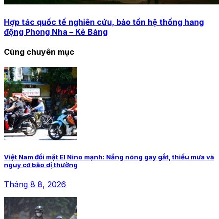
Hợp tác quốc tế nghiên cứu, bảo tồn hệ thống hang
động Phong Nha – Kẻ Bàng
Cùng chuyên mục
Việt Nam đối mặt El Nino mạnh: Nắng nóng gay gắt, thiếu mưa và
nguy cơ bão dị thường
Tháng 8 8, 2026