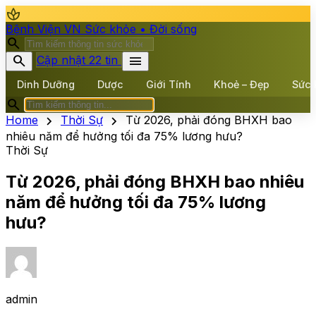
spa
Bệnh Viện VN
Sức khỏe • Đời sống
search
search
menu
Cập nhật 22 tin
Dinh Dưỡng
Dược
Giới Tính
Khoẻ – Đẹp
Sức 
search
chevron_right
chevron_right
Home
Thời Sự
Từ 2026, phải đóng BHXH bao
nhiêu năm để hưởng tối đa 75% lương hưu?
Thời Sự
Từ 2026, phải đóng BHXH bao nhiêu
năm để hưởng tối đa 75% lương
hưu?
admin