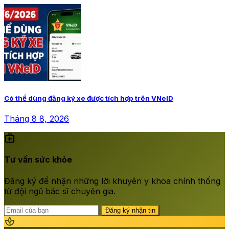
Có thể dùng đăng ký xe được tích hợp trên VNeID
Tháng 8 8, 2026
medical_services
Tư vấn sức khỏe
Đăng ký để nhận những lời khuyên y khoa chính thống
từ đội ngũ bác sĩ chuyên gia.
Đăng ký nhận tin
spa