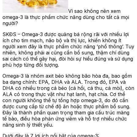
Vì sao không nên xem
omega-3 là thực phẩm chức năng dùng cho tất cả mọi
người?
SKĐS – Omega-3 được quảng bá rộng rãi với nhiều lợi
ích cho tim mạch, não bộ và thị lực, khiến không ít
người xem đây là thực phẩm chức năng ‘phổ thông’. Tuy
nhiên, không phải ai cũng cần bổ sung, thậm chí dùng
sai cách có thể gây hại, đòi hỏi sự hiểu đúng và sử dụng
phù hợp từng đối tượng.
Omega-3 là nhóm axit béo không bão hòa đa, bao gồm
ba dạng chính: EPA, DHA và ALA. Trong đó, EPA và
DHA có nhiều trong cá béo (cá hồi, cá thu, cá mòi), còn
ALA có trong thực vật như hạt lanh, hạt chia. Cơ thể
con người không thể tự tổng hợp omega-3, do đó cần
được cung cấp từ chế độ ăn hoặc thực phẩm bổ sung.
Đây là thành phần quan trọng tham gia cấu trúc màng
tế bào, điều hòa phản ứng viêm và hỗ trợ nhiều chức
năng sinh lý thiết yếu.
Dưới đây là 7 lợi ích nổi bật của omega-3: