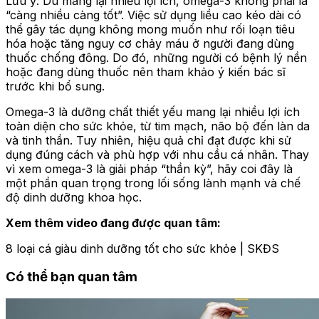
Lưu ý: Dù mang lại nhiều lợi ích, omega-3 không phải là
“càng nhiều càng tốt”. Việc sử dụng liều cao kéo dài có
thể gây tác dụng không mong muốn như rối loạn tiêu
hóa hoặc tăng nguy cơ chảy máu ở người đang dùng
thuốc chống đông. Do đó, những người có bệnh lý nền
hoặc đang dùng thuốc nên tham khảo ý kiến bác sĩ
trước khi bổ sung.
Omega-3 là dưỡng chất thiết yếu mang lại nhiều lợi ích
toàn diện cho sức khỏe, từ tim mạch, não bộ đến làn da
và tinh thần. Tuy nhiên, hiệu quả chỉ đạt được khi sử
dụng đúng cách và phù hợp với nhu cầu cá nhân. Thay
vì xem omega-3 là giải pháp “thần kỳ”, hãy coi đây là
một phần quan trọng trong lối sống lành mạnh và chế
độ dinh dưỡng khoa học.
Xem thêm video đang được quan tâm:
8 loại cá giàu dinh dưỡng tốt cho sức khỏe | SKĐS
Có thể bạn quan tâm