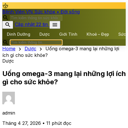
spa
Bệnh Viện VN
Sức khỏe • Đời sống
search
search
menu
Cập nhật 22 tin
Dinh Dưỡng
Dược
Giới Tính
Khoẻ – Đẹp
Sức 
search
chevron_right
chevron_right
Home
Dược
Uống omega-3 mang lại những lợi
ích gì cho sức khỏe?
Dược
Uống omega-3 mang lại những lợi ích
gì cho sức khỏe?
admin
Tháng 4 27, 2026 • 11 phút đọc