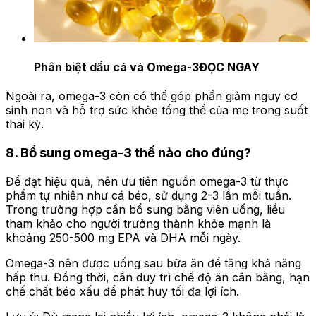
Phân biệt dầu cá và Omega-3
ĐỌC NGAY
Ngoài ra, omega-3 còn có thể góp phần giảm nguy cơ
sinh non và hỗ trợ sức khỏe tổng thể của mẹ trong suốt
thai kỳ.
8. Bổ sung omega-3 thế nào cho đúng?
Để đạt hiệu quả, nên ưu tiên nguồn omega-3 từ thực
phẩm tự nhiên như cá béo, sử dụng 2-3 lần mỗi tuần.
Trong trường hợp cần bổ sung bằng viên uống, liều
tham khảo cho người trưởng thành khỏe mạnh là
khoảng 250-500 mg EPA và DHA mỗi ngày.
Omega-3 nên được uống sau bữa ăn để tăng khả năng
hấp thu. Đồng thời, cần duy trì chế độ ăn cân bằng, hạn
chế chất béo xấu để phát huy tối đa lợi ích.