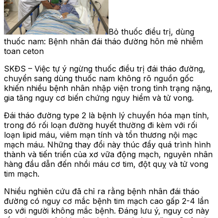
Bỏ thuốc điều trị, dùng
thuốc nam: Bệnh nhân đái tháo đường hôn mê nhiễm
toan ceton
SKĐS – Việc tự ý ngừng thuốc điều trị đái tháo đường,
chuyển sang dùng thuốc nam không rõ nguồn gốc
khiến nhiều bệnh nhân nhập viện trong tình trạng nặng,
gia tăng nguy cơ biến chứng nguy hiểm và tử vong.
Đái tháo đường type 2 là bệnh lý chuyển hóa mạn tính,
trong đó rối loạn đường huyết thường đi kèm với rối
loạn lipid máu, viêm mạn tính và tổn thương nội mạc
mạch máu. Những thay đổi này thúc đẩy quá trình hình
thành và tiến triển của xơ vữa động mạch, nguyên nhân
hàng đầu dẫn đến nhồi máu cơ tim, đột quỵ và tử vong
tim mạch.
Nhiều nghiên cứu đã chỉ ra rằng bệnh nhân đái tháo
đường có nguy cơ mắc bệnh tim mạch cao gấp 2-4 lần
so với người không mắc bệnh. Đáng lưu ý, nguy cơ này