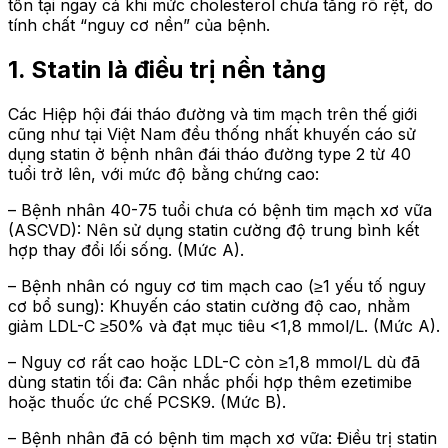
tồn tại ngay cả khi mức cholesterol chưa tăng rõ rệt, do
tính chất “nguy cơ nền” của bệnh.
1. Statin là điều trị nền tảng
Các Hiệp hội đái tháo đường và tim mạch trên thế giới
cũng như tại Việt Nam đều thống nhất khuyến cáo sử
dụng statin ở bệnh nhân đái tháo đường type 2 từ 40
tuổi trở lên, với mức độ bằng chứng cao:
– Bệnh nhân 40-75 tuổi chưa có bệnh tim mạch xơ vữa
(ASCVD): Nên sử dụng statin cường độ trung bình kết
hợp thay đổi lối sống. (Mức A).
– Bệnh nhân có nguy cơ tim mạch cao (≥1 yếu tố nguy
cơ bổ sung): Khuyến cáo statin cường độ cao, nhằm
giảm LDL-C ≥50% và đạt mục tiêu <1,8 mmol/L. (Mức A).
– Nguy cơ rất cao hoặc LDL-C còn ≥1,8 mmol/L dù đã
dùng statin tối đa: Cân nhắc phối hợp thêm ezetimibe
hoặc thuốc ức chế PCSK9. (Mức B).
– Bệnh nhân đã có bệnh tim mạch xơ vữa: Điều trị statin