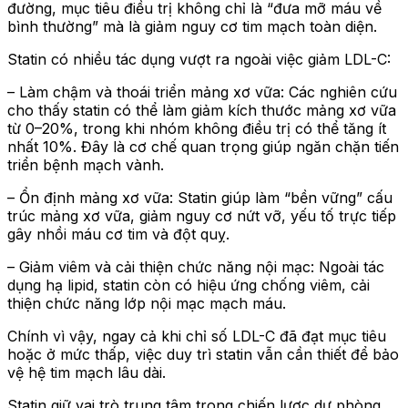
đường, mục tiêu điều trị không chỉ là “đưa mỡ máu về
bình thường” mà là giảm nguy cơ tim mạch toàn diện.
Statin có nhiều tác dụng vượt ra ngoài việc giảm LDL-C:
– Làm chậm và thoái triển mảng xơ vữa: Các nghiên cứu
cho thấy statin có thể làm giảm kích thước mảng xơ vữa
từ 0–20%, trong khi nhóm không điều trị có thể tăng ít
nhất 10%. Đây là cơ chế quan trọng giúp ngăn chặn tiến
triển bệnh mạch vành.
– Ổn định mảng xơ vữa: Statin giúp làm “bền vững” cấu
trúc mảng xơ vữa, giảm nguy cơ nứt vỡ, yếu tố trực tiếp
gây nhồi máu cơ tim và đột quỵ.
– Giảm viêm và cải thiện chức năng nội mạc: Ngoài tác
dụng hạ lipid, statin còn có hiệu ứng chống viêm, cải
thiện chức năng lớp nội mạc mạch máu.
Chính vì vậy, ngay cả khi chỉ số LDL-C đã đạt mục tiêu
hoặc ở mức thấp, việc duy trì statin vẫn cần thiết để bảo
vệ hệ tim mạch lâu dài.
Statin giữ vai trò trung tâm trong chiến lược dự phòng