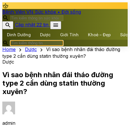
spa
Bệnh Viện VN
Sức khỏe • Đời sống
search
search
menu
Cập nhật 22 tin
Dinh Dưỡng
Dược
Giới Tính
Khoẻ – Đẹp
Sức 
search
chevron_right
chevron_right
Home
Dược
Vì sao bệnh nhân đái tháo đường
type 2 cần dùng statin thường xuyên?
Dược
Vì sao bệnh nhân đái tháo đường
type 2 cần dùng statin thường
xuyên?
admin