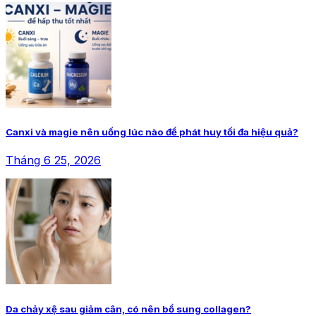
Canxi và magie nên uống lúc nào để phát huy tối đa hiệu quả?
Tháng 6 25, 2026
Da chảy xệ sau giảm cân, có nên bổ sung collagen?