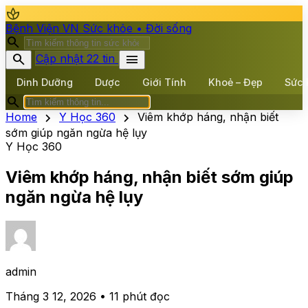
spa
Bệnh Viện VN
Sức khỏe • Đời sống
search
search
menu
Cập nhật 22 tin
Dinh Dưỡng
Dược
Giới Tính
Khoẻ – Đẹp
Sức 
search
chevron_right
chevron_right
Home
Y Học 360
Viêm khớp háng, nhận biết
sớm giúp ngăn ngừa hệ lụy
Y Học 360
Viêm khớp háng, nhận biết sớm giúp
ngăn ngừa hệ lụy
admin
Tháng 3 12, 2026 • 11 phút đọc