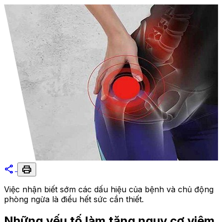
share
print
Việc nhận biết sớm các dấu hiệu của bệnh và chủ động
phòng ngừa là điều hết sức cần thiết.
Những yếu tố làm tăng nguy cơ viêm