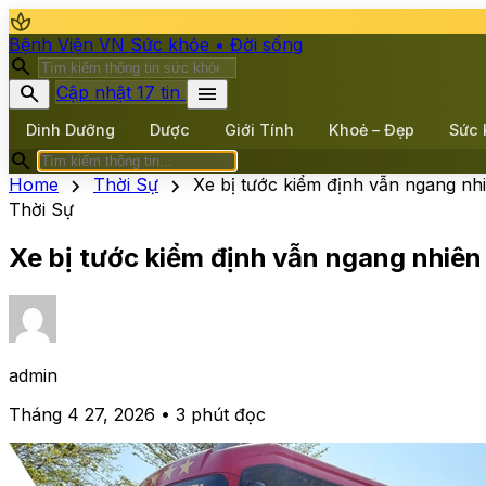
spa
Bệnh Viện VN
Sức khỏe • Đời sống
search
search
menu
Cập nhật 17 tin
Dinh Dưỡng
Dược
Giới Tính
Khoẻ – Đẹp
Sức 
search
chevron_right
chevron_right
Home
Thời Sự
Xe bị tước kiểm định vẫn ngang nh
Thời Sự
Xe bị tước kiểm định vẫn ngang nhiên
admin
Tháng 4 27, 2026 • 3 phút đọc