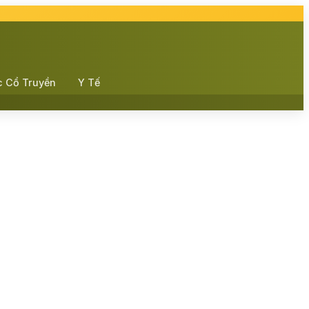
c Cổ Truyền
Y Tế