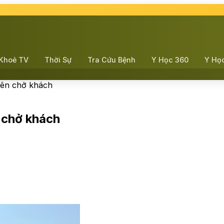
Khoẻ TV
Thời Sự
Tra Cứu Bệnh
Y Học 360
Y Họ
iên chở khách
 chở khách