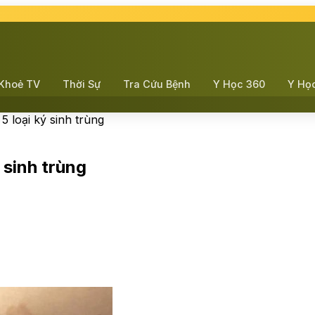
Khoẻ TV
Thời Sự
Tra Cứu Bệnh
Y Học 360
Y Họ
 loại ký sinh trùng
 sinh trùng