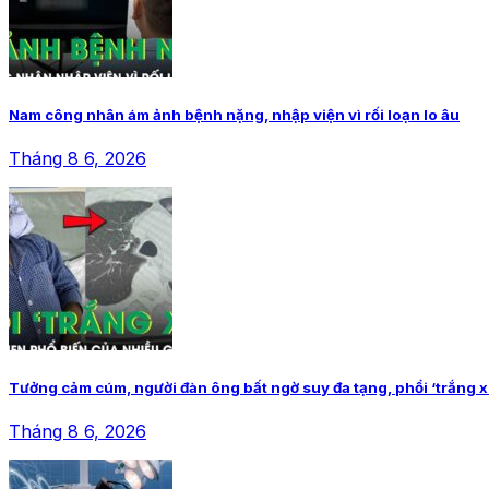
Nam công nhân ám ảnh bệnh nặng, nhập viện vì rối loạn lo âu
Tháng 8 6, 2026
Tưởng cảm cúm, người đàn ông bất ngờ suy đa tạng, phổi ‘trắng x
Tháng 8 6, 2026