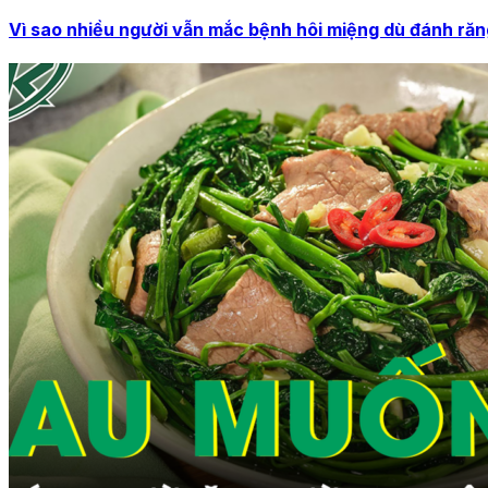
Vì sao nhiều người vẫn mắc bệnh hôi miệng dù đánh ră