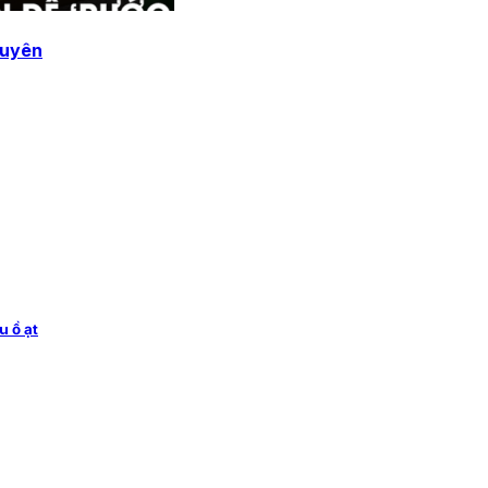
xuyên
u ồ ạt