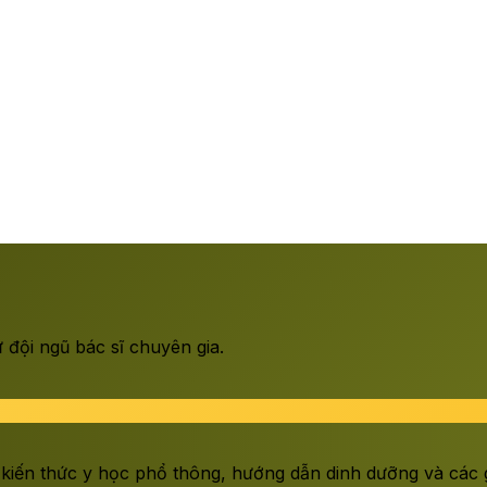
đội ngũ bác sĩ chuyên gia.
 kiến thức y học phổ thông, hướng dẫn dinh dưỡng và các gi