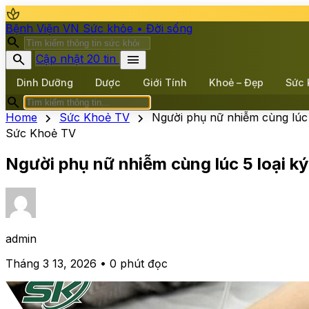
spa
Bệnh Viện VN
Sức khỏe • Đời sống
search
search
menu
Cập nhật 20 tin
Dinh Dưỡng
Dược
Giới Tính
Khoẻ – Đẹp
Sức 
search
chevron_right
chevron_right
Home
Sức Khoẻ TV
Người phụ nữ nhiễm cùng lúc 5
Sức Khoẻ TV
Người phụ nữ nhiễm cùng lúc 5 loại ký
admin
Tháng 3 13, 2026 • 0 phút đọc