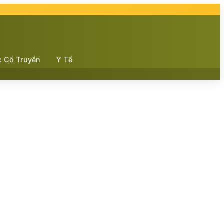
c Cổ Truyền
Y Tế