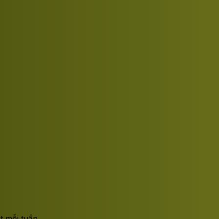
t mỗi tuần.