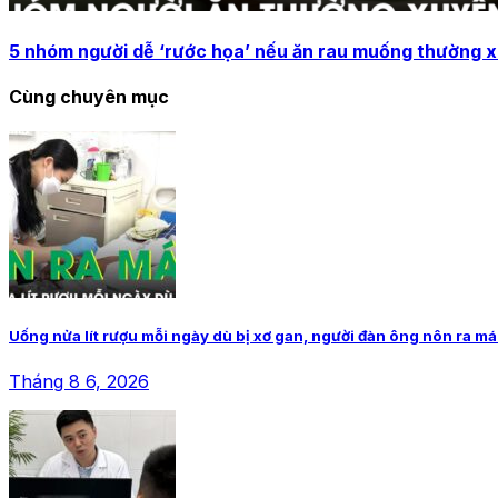
5 nhóm người dễ ‘rước họa’ nếu ăn rau muống thường 
Cùng chuyên mục
Uống nửa lít rượu mỗi ngày dù bị xơ gan, người đàn ông nôn ra má
Tháng 8 6, 2026